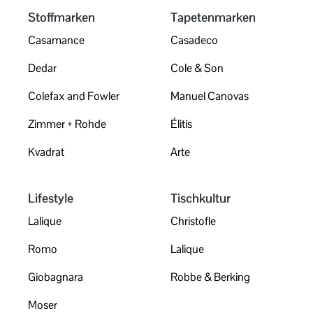
Stoffmarken
Tapetenmarken
Casamance
Casadeco
Dedar
Cole & Son
Colefax and Fowler
Manuel Canovas
Zimmer + Rohde
Élitis
Kvadrat
Arte
Lifestyle
Tischkultur
Lalique
Christofle
Romo
Lalique
Giobagnara
Robbe & Berking
Moser