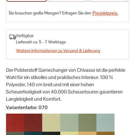
Projektpreis.
Sie brauchen große Mengen? Erfragen Sie den
Verfügbar
Lieferzeit ca. 5 - 7 Werktage
Weitere Informationen zu Versand & Lieferung
Der Polsterstoff Gamechanger von Chivasso ist die perfekte
Wahl für ein stilvolles und praktisches Interieur. 100 %
Polyester, 140 cm breit und mit einer hohen
Scheuerfestigkeit von 40.000 Scheuertouren garantieren
Langlebigkeit und Komfort.
auswählen
Variantenfarbe
: 070
010
011
030
031
032
033