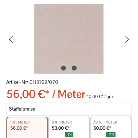
Bildergalerie überspringen
Artikel-Nr:
CH3169/070
56,00 €* / Meter
40,00 €* / qm
Staffelpreise
5-9 / METER
AB 10 / METER
1-4 / METER
53,00 €*
50,00 €*
56,00 €*
-5%
-11%