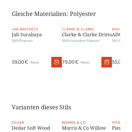
Gleiche Materialien: Polyester
JAB ANSTOETZ
CLARKE & CLARKE
ADO
Jab Surabaya
Clarke & Clarke Dritto
ADO Pur
100%Polyester
100% recyceltem Polyester
100 % Polyest
59,00 €
79,00 €
55,00 €
/ Meter
/ Meter
/
Varianten dieses Stils
DEDAR
MORRIS & CO.
PIERRE FR
Dedar Soft Wood
Morris & Co Willow
Pierre F