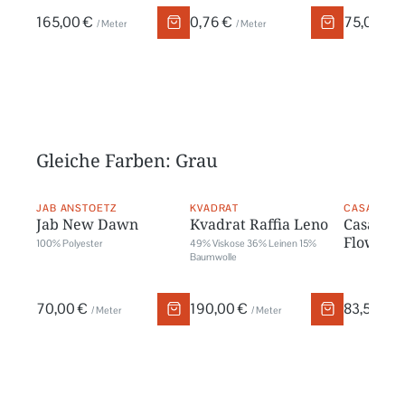
165,00 €
0,76 €
75,00 €
/ Meter
/ Meter
/
Gleiche Farben: Grau
JAB ANSTOETZ
KVADRAT
CASADECO
Jab New Dawn
Kvadrat Raffia Leno
Casadeco
Flower
100% Polyester
49% Viskose 36% Leinen 15%
Baumwolle
70,00 €
190,00 €
83,50 €
/ Meter
/ Meter
/ 