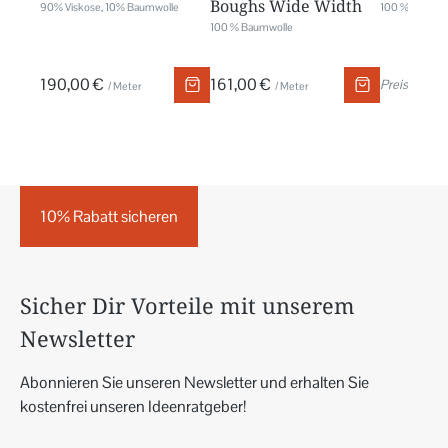
Boughs Wide Width
90% Viskose, 10% Baumwolle
100 % Leinen
100 % Baumwolle
190,00 €
161,00 €
Preis auf An
/ Meter
/ Meter
10% Rabatt sicheren
Sicher Dir Vorteile mit unserem
Newsletter
Abonnieren Sie unseren Newsletter und erhalten Sie
kostenfrei unseren Ideenratgeber!