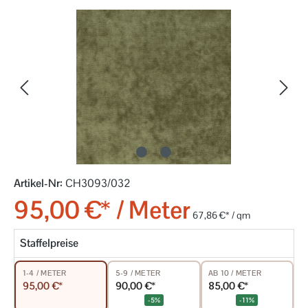
Bildergalerie überspringen
Artikel-Nr:
CH3093/032
95,00 €* / Meter
67,86 €* / qm
Staffelpreise
5-9 / METER
AB 10 / METER
1-4 / METER
90,00 €*
85,00 €*
95,00 €*
-5%
-11%