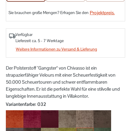
Projektpreis.
Sie brauchen große Mengen? Erfragen Sie den
Verfügbar
Lieferzeit ca. 5 - 7 Werktage
Weitere Informationen zu Versand & Lieferung
Der Polsterstoff "Gangster“ von Chivasso ist ein
strapazierfähiger Velours mit einer Scheuerfestigkeit von
50.000 Scheuertouren und schwer entflammbaren
Eigenschaften. Er ist die perfekte Wahl für eine stilvolle und
langlebige Innenausstattung in Villakontor.
auswählen
Variantenfarbe
: 032
010
011
012
020
021
023