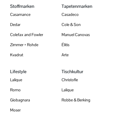
Stoffmarken
Tapetenmarken
Casamance
Casadeco
Dedar
Cole & Son
Colefax and Fowler
Manuel Canovas
Zimmer + Rohde
Élitis
Kvadrat
Arte
Lifestyle
Tischkultur
Lalique
Christofle
Romo
Lalique
Giobagnara
Robbe & Berking
Moser