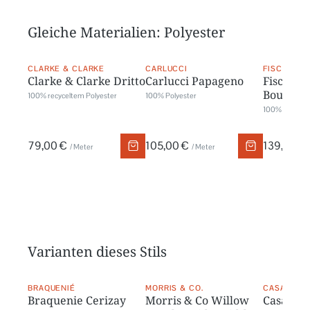
Gleiche Materialien: Polyester
CLARKE & CLARKE
CARLUCCI
FISCHBACH
Clarke & Clarke Dritto
Carlucci Papageno
Fischbac
Bouclé U
100% recyceltem Polyester
100% Polyester
100% Polyest
79,00 €
105,00 €
139,00 €
/ Meter
/ Meter
Varianten dieses Stils
BRAQUENIÉ
MORRIS & CO.
CASAMANC
Braquenie Cerizay
Morris & Co Willow
Casaman