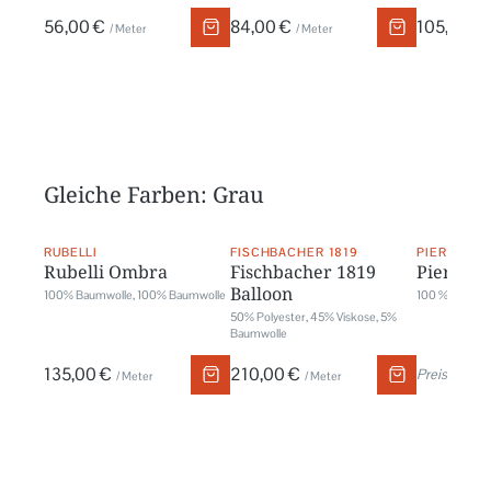
56,00 €
84,00 €
105,00 €
/ Meter
/ Meter
Gleiche Farben: Grau
RUBELLI
FISCHBACHER 1819
PIERRE FR
Rubelli Ombra
Fischbacher 1819
Pierre F
Balloon
100% Baumwolle, 100% Baumwolle
100 % Polyest
50% Polyester, 45% Viskose, 5%
Baumwolle
135,00 €
210,00 €
Preis auf An
/ Meter
/ Meter