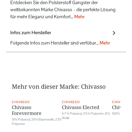
Entdecken Sie den Polsterstoff Gangster der
weltbekannten Marke Chivasso – die perfekte Lösung
für mehr Eleganz und Komfort…
Mehr
Infos zum Hersteller
Folgende Infos zum Hersteller sind verfübar...
Mehr
Mehr von dieser Marke: Chivasso
CHIVASSO
CHIVASSO
CHIVASSO
Chivasso
Chivasso Elected
Chivasso 
Forevermore
67 % Polyacryl, 25 % Polyester, 8 %
100% Polyest
Wolle
51% Polyacryl, 26% Baumwolle, 23%
Polyester