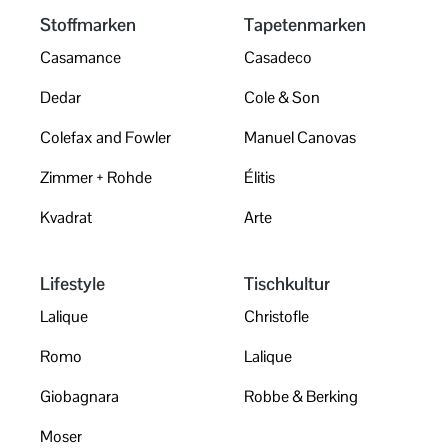
Stoffmarken
Tapetenmarken
Casamance
Casadeco
Dedar
Cole & Son
Colefax and Fowler
Manuel Canovas
Zimmer + Rohde
Élitis
Kvadrat
Arte
Lifestyle
Tischkultur
Lalique
Christofle
Romo
Lalique
Giobagnara
Robbe & Berking
Moser