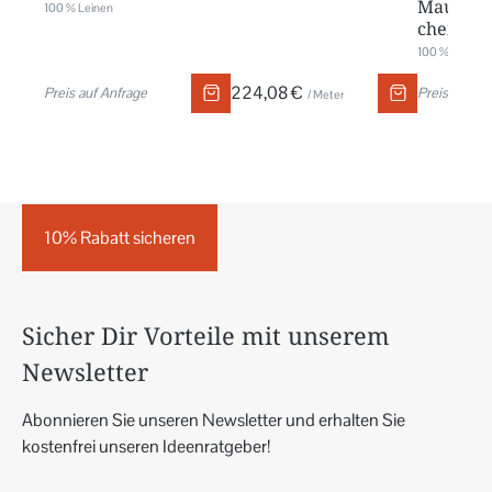
Mauresqu
100 % Leinen
chemins
100 % Baumwo
224,08 €
Preis auf Anfrage
Preis auf An
/ Meter
10% Rabatt sicheren
Sicher Dir Vorteile mit unserem
Newsletter
Abonnieren Sie unseren Newsletter und erhalten Sie
kostenfrei unseren Ideenratgeber!