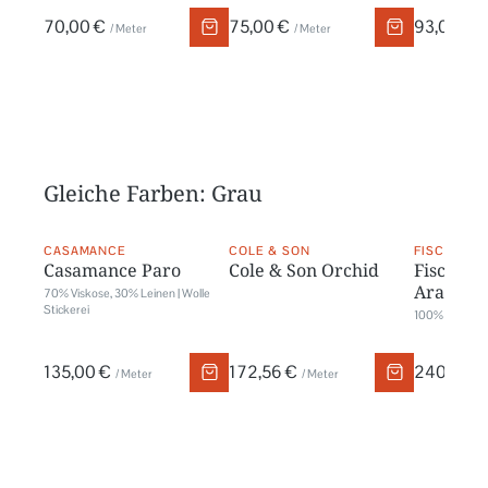
70,00 €
75,00 €
93,00 €
/ Meter
/ Meter
/
Gleiche Farben: Grau
CASAMANCE
COLE & SON
FISCHBACH
Casamance Paro
Cole & Son Orchid
Fischbac
Arabis
70% Viskose, 30% Leinen | Wolle
Stickerei
100% Trevira 
135,00 €
172,56 €
240,00 
/ Meter
/ Meter