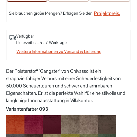
Projektpreis.
Sie brauchen große Mengen? Erfragen Sie den
Verfügbar
Lieferzeit ca. 5 - 7 Werktage
Weitere Informationen zu Versand & Lieferung
Der Polsterstoff "Gangster“ von Chivasso ist ein
strapazierfähiger Velours mit einer Scheuerfestigkeit von
50.000 Scheuertouren und schwer entflammbaren
Eigenschaften. Er ist die perfekte Wahl für eine stilvolle und
langlebige Innenausstattung in Villakontor.
auswählen
Variantenfarbe
: 093
010
011
012
020
021
023