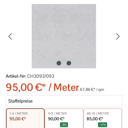
Bildergalerie überspringen
Artikel-Nr:
CH3093/093
95,00 €* / Meter
67,86 €* / qm
Staffelpreise
5-9 / METER
AB 10 / METER
1-4 / METER
90,00 €*
85,00 €*
95,00 €*
-5%
-11%