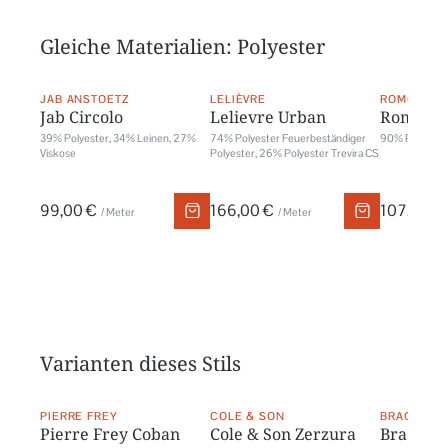
Gleiche Materialien: Polyester
JAB ANSTOETZ
LELIÈVRE
ROMO
Jab Circolo
Lelievre Urban
Romo Si
39% Polyester, 34% Leinen, 27%
74% Polyester Feuerbeständiger
90% Polyester
Viskose
Polyester, 26% Polyester Trevira CS
99,00 €
166,00 €
107,00 €
/ Meter
/ Meter
Varianten dieses Stils
PIERRE FREY
COLE & SON
BRAQUENI
Pierre Frey Coban
Cole & Son Zerzura
Braquen