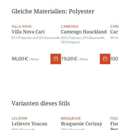
Gleiche Materialien: Polyester
VILLA NOVA
CAMENGO
CARLUCCI
Villa Nova Cari
Camengo Hauckland
Carlucci
87 % Polyester und 13 % Baumwolle
60 % Polyester, 21 % Baumwolle,
59 % Leinen, 4
19 % Polyacryl
96,00 €
79,00 €
100,00 €
/ Meter
/ Meter
Varianten dieses Stils
LELIÈVRE
BRAQUENIÉ
FISCHBACH
Lelievre Toucan
Braquenie Cerizay
Fischbac
Bernstei
100% Baumwolle
100 % Baumwolle