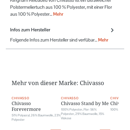
Kingham Reloaded von Chivasso ist ein ultraweicher
Polstermeliertuch aus 100 % Polyester, mit einer Flor
aus 100 % Polyester…
Mehr
Infos zum Hersteller
Folgende Infos zum Hersteller sind verfübar...
Mehr
Mehr von dieser Marke: Chivasso
CHIVASSO
CHIVASSO
CHIVASSO
Chivasso
Chivasso Stand by Me
Chivasso 
Forevermore
100% Polyester, Flor: 56%
100% Polyest
Polyester, 29% Baumwolle, 15%
51% Polyacryl, 26% Baumwolle, 23%
Viskose
Polyester