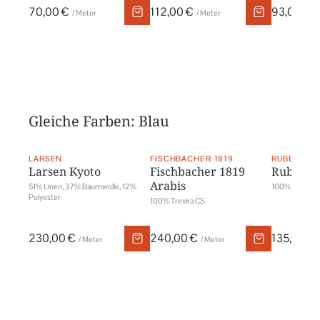
70,00 €
112,00 €
93,00 €
/ Meter
/ Meter
/
Gleiche Farben: Blau
LARSEN
FISCHBACHER 1819
RUBELLI
Larsen Kyoto
Fischbacher 1819
Rubelli
Arabis
51% Linen, 37% Baumwolle, 12%
100% Baumwol
Polyester
100% Trevira CS
230,00 €
240,00 €
135,00 €
/ Meter
/ Meter