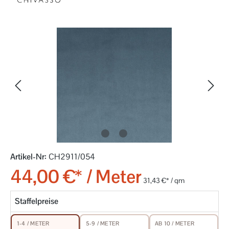
Bildergalerie überspringen
Artikel-Nr:
CH2911/054
44,00 €* / Meter
31,43 €* / qm
Staffelpreise
5-9 / METER
AB 10 / METER
1-4 / METER