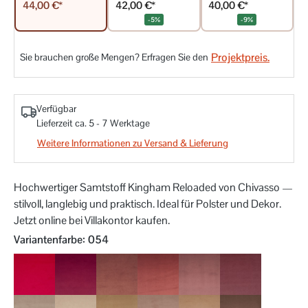
42,00 €*
40,00 €*
44,00 €*
-5%
-9%
Projektpreis.
Sie brauchen große Mengen? Erfragen Sie den
Verfügbar
Lieferzeit ca. 5 - 7 Werktage
Weitere Informationen zu Versand & Lieferung
Hochwertiger Samtstoff Kingham Reloaded von Chivasso —
stilvoll, langlebig und praktisch. Ideal für Polster und Dekor.
Jetzt online bei Villakontor kaufen.
auswählen
Variantenfarbe
: 054
010
011
012
013
014
015