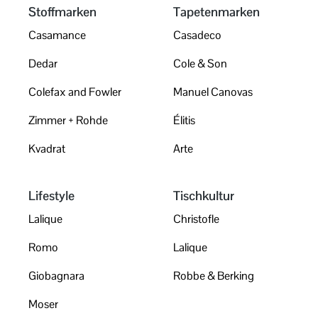
Stoffmarken
Tapetenmarken
Casamance
Casadeco
Dedar
Cole & Son
Colefax and Fowler
Manuel Canovas
Zimmer + Rohde
Élitis
Kvadrat
Arte
Lifestyle
Tischkultur
Lalique
Christofle
Romo
Lalique
Giobagnara
Robbe & Berking
Moser