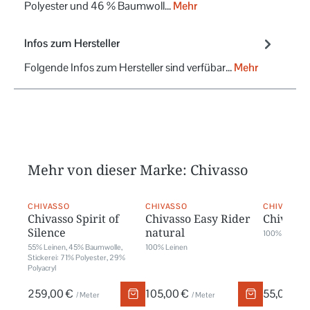
Polyester und 46 % Baumwoll…
Mehr
Infos zum Hersteller
Folgende Infos zum Hersteller sind verfübar...
Mehr
Mehr von dieser Marke: Chivasso
CHIVASSO
CHIVASSO
CHIVASSO
Chivasso Spirit of
Chivasso Easy Rider
Chivass
Silence
natural
100% Polyest
55% Leinen, 45% Baumwolle,
100% Leinen
Stickerei: 71% Polyester, 29%
Polyacryl
259,00 €
105,00 €
55,00 €
/ Meter
/ Meter
/