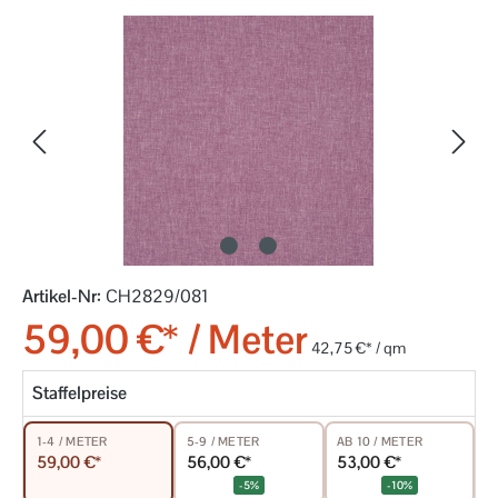
Bildergalerie überspringen
Artikel-Nr:
CH2829/081
59,00 €* / Meter
42,75 €* / qm
Staffelpreise
5-9 / METER
AB 10 / METER
1-4 / METER
56,00 €*
53,00 €*
59,00 €*
-5%
-10%