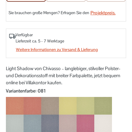
Projektpreis.
Sie brauchen große Mengen? Erfragen Sie den
Verfügbar
Lieferzeit ca. 5 - 7 Werktage
Weitere Informationen zu Versand & Lieferung
Light Shadow von Chivasso – langlebiger, stilvoller Polster-
und Dekorationsstoff mit breiter Farbpalette, jetzt bequem
online bei Villakontor kaufen.
auswählen
Variantenfarbe
: 081
010
011
020
030
031
033
050
051
052
061
062
070