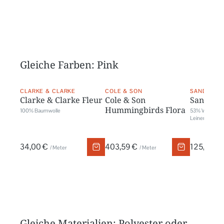
Gleiche Farben: Pink
CLARKE & CLARKE
COLE & SON
SANDERSO
Clarke & Clarke Fleur
Cole & Son
Sanders
Hummingbirds Flora
100% Baumwolle
53% Viskose,
Leinen
34,00 €
403,59 €
125,00 €
/ Meter
/ Meter
Gleiche Materialien: Polyester oder