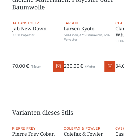
Baumwolle
JAB ANSTOETZ
LARSEN
CLARKE & 
Jab New Dawn
Larsen Kyoto
Clarke &
Whinfell
100% Polyester
51% Linen, 37% Baumwolle, 12%
Polyester
100% Baumwo
70,00 €
230,00 €
34,00 €
/ Meter
/ Meter
/
Varianten dieses Stils
PIERRE FREY
COLEFAX & FOWLER
CASAMANC
Pierre Frey Coban
Colefax & Fowler
Casaman