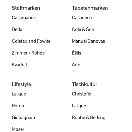
Stoffmarken
Tapetenmarken
Casamance
Casadeco
Dedar
Cole & Son
Colefax and Fowler
Manuel Canovas
Zimmer + Rohde
Élitis
Kvadrat
Arte
Lifestyle
Tischkultur
Lalique
Christofle
Romo
Lalique
Giobagnara
Robbe & Berking
Moser