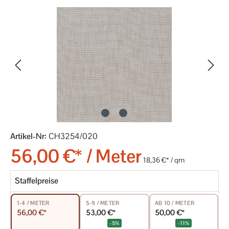
Bildergalerie überspringen
Artikel-Nr:
CH3254/020
56,00 €* / Meter
18,36 €* / qm
Staffelpreise
5-9 / METER
AB 10 / METER
1-4 / METER
53,00 €*
50,00 €*
56,00 €*
-5%
-11%