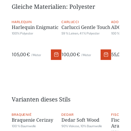
Gleiche Materialien: Polyester
HARLEQUIN
CARLUCCI
ADO
Harlequin Enigmatic
Carlucci Gentle Touch
ADO Pur
100% Polyester
59 % Leinen, 41 % Polyester
100 % Polyest
105,00 €
100,00 €
55,00 €
/ Meter
/ Meter
/
Varianten dieses Stils
BRAQUENIÉ
DEDAR
FISCHBACH
Braquenie Cerizay
Dedar Soft Wood
Fischbac
Arabis
100 % Baumwolle
90% Viskose, 10% Baumwolle