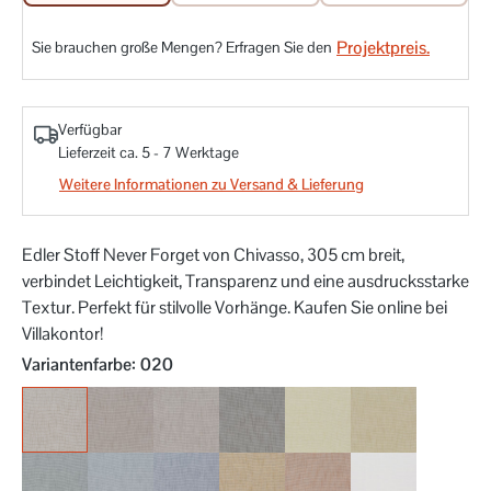
Projektpreis.
Sie brauchen große Mengen? Erfragen Sie den
Verfügbar
Lieferzeit ca. 5 - 7 Werktage
Weitere Informationen zu Versand & Lieferung
Edler Stoff Never Forget von Chivasso, 305 cm breit,
verbindet Leichtigkeit, Transparenz und eine ausdrucksstarke
Textur. Perfekt für stilvolle Vorhänge. Kaufen Sie online bei
Villakontor!
auswählen
Variantenfarbe
: 020
020
021
022
023
040
041