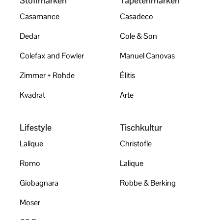
Stoffmarken
Tapetenmarken
Casamance
Casadeco
Dedar
Cole & Son
Colefax and Fowler
Manuel Canovas
Zimmer + Rohde
Élitis
Kvadrat
Arte
Lifestyle
Tischkultur
Lalique
Christofle
Romo
Lalique
Giobagnara
Robbe & Berking
Moser