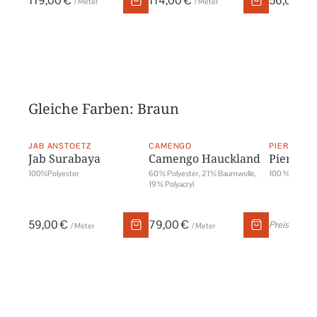
119,00 €
114,00 €
56,00 €
/ Meter
/ Meter
/
Gleiche Farben: Braun
JAB ANSTOETZ
CAMENGO
PIERRE FR
Jab Surabaya
Camengo Hauckland
Pierre F
100%Polyester
60 % Polyester, 21 % Baumwolle,
100 % Leinen
19 % Polyacryl
59,00 €
79,00 €
Preis auf An
/ Meter
/ Meter