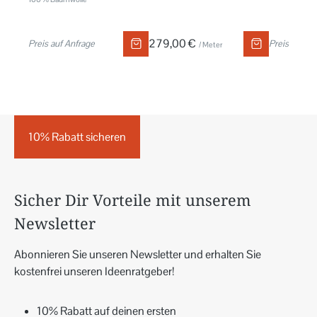
279,00 €
Preis auf Anfrage
Preis auf An
/ Meter
10% Rabatt sicheren
Sicher Dir Vorteile mit unserem
Newsletter
Abonnieren Sie unseren Newsletter und erhalten Sie
kostenfrei unseren Ideenratgeber!
10% Rabatt auf deinen ersten