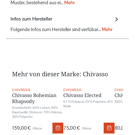
Muster, bestehend aus ei…
Mehr
Infos zum Hersteller
Folgende Infos zum Hersteller sind verfübar...
Mehr
Mehr von dieser Marke: Chivasso
CHIVASSO
CHIVASSO
CHIVASSO
Chivasso Bohemian
Chivasso Elected
Chivasso
Rhapsody
67 % Polyacryl, 25 % Polyester, 8 %
100% Polyest
Wolle
Grundschicht: 60% Leinen, 40%
Baumwolle; Stickerei: 70% Viskose,
30% Polyester
159,00 €
75,00 €
80,00 €
/ Meter
/ Meter
/