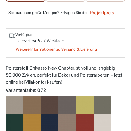
Projektpreis.
Sie brauchen große Mengen? Erfragen Sie den
Verfügbar
Lieferzeit ca. 5 - 7 Werktage
Weitere Informationen zu Versand & Lieferung
Polsterstoff Chivasso New Chapter, stilvoll und langlebig
50.000 Zyklen, perfekt für Dekor und Polsterarbeiten – jetzt
online bei Villakontor kaufen!
auswählen
Variantenfarbe
: 072
020
021
022
023
030
031
032
040
050
060
061
070