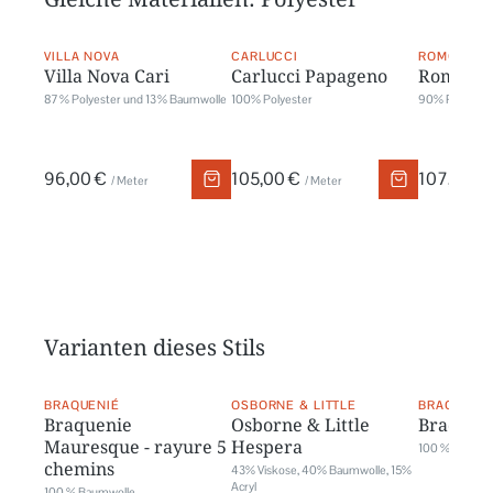
VILLA NOVA
CARLUCCI
ROMO
Villa Nova Cari
Carlucci Papageno
Romo Si
87 % Polyester und 13 % Baumwolle
100% Polyester
90% Polyester
96,00 €
105,00 €
107,00 €
/ Meter
/ Meter
Varianten dieses Stils
BRAQUENIÉ
OSBORNE & LITTLE
BRAQUENI
Braquenie
Osborne & Little
Braqueni
Mauresque - rayure 5
Hespera
100 % Baumwo
chemins
43% Viskose, 40% Baumwolle, 15%
Acryl
100 % Baumwolle