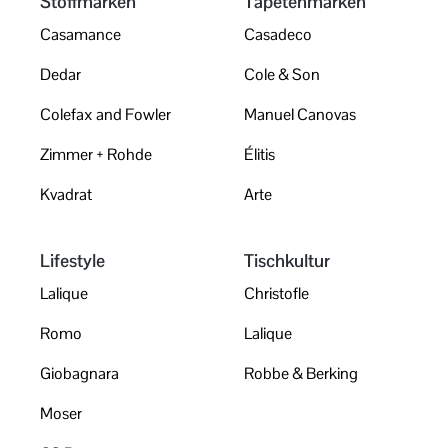
Stoffmarken
Tapetenmarken
Casamance
Casadeco
Dedar
Cole & Son
Colefax and Fowler
Manuel Canovas
Zimmer + Rohde
Élitis
Kvadrat
Arte
Lifestyle
Tischkultur
Lalique
Christofle
Romo
Lalique
Giobagnara
Robbe & Berking
Moser