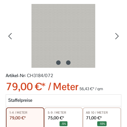
Bildergalerie überspringen
Artikel-Nr:
CH3184/072
79,00 €* / Meter
56,43 €* / qm
Staffelpreise
5-9 / METER
AB 10 / METER
1-4 / METER
75,00 €*
71,00 €*
79,00 €*
-5%
-10%