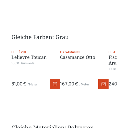
Gleiche Farben: Grau
LELIÈVRE
CASAMANCE
FISCHBACH
Lelievre Toucan
Casamance Otto
Fischbac
Arabis
100% Baumwolle
100% Trevira 
81,00 €
167,00 €
240,00 
/ Meter
/ Meter
Gleiche Materialien: Polyester