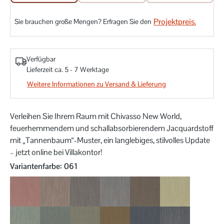
Projektpreis.
Sie brauchen große Mengen? Erfragen Sie den
Verfügbar
Lieferzeit ca. 5 - 7 Werktage
Weitere Informationen zu Versand & Lieferung
Verleihen Sie Ihrem Raum mit Chivasso New World,
feuerhemmendem und schallabsorbierendem Jacquardstoff
mit „Tannenbaum“-Muster, ein langlebiges, stilvolles Update
– jetzt online bei Villakontor!
auswählen
Variantenfarbe
: 061
010
020
021
022
023
030