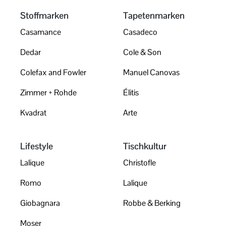
Stoffmarken
Tapetenmarken
Casamance
Casadeco
Dedar
Cole & Son
Colefax and Fowler
Manuel Canovas
Zimmer + Rohde
Élitis
Kvadrat
Arte
Lifestyle
Tischkultur
Lalique
Christofle
Romo
Lalique
Giobagnara
Robbe & Berking
Moser