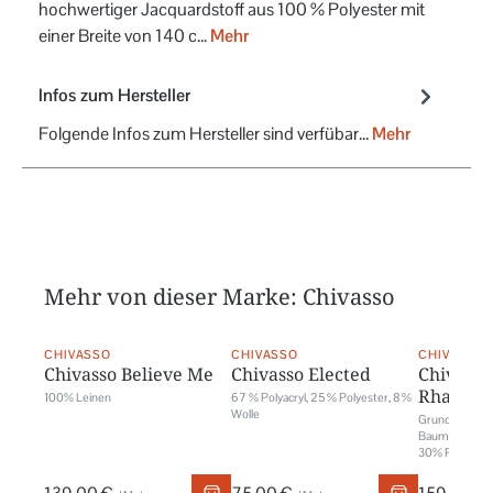
hochwertiger Jacquardstoff aus 100 % Polyester mit
einer Breite von 140 c…
Mehr
Infos zum Hersteller
Folgende Infos zum Hersteller sind verfübar...
Mehr
Mehr von dieser Marke: Chivasso
CHIVASSO
CHIVASSO
CHIVASSO
Chivasso Believe Me
Chivasso Elected
Chivass
Rhapsod
100% Leinen
67 % Polyacryl, 25 % Polyester, 8 %
Wolle
Grundschicht
Baumwolle; St
30% Polyeste