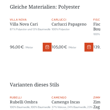
Gleiche Materialien: Polyester
VILLA NOVA
CARLUCCI
FISCHBACH
Villa Nova Cari
Carlucci Papageno
Fischbac
Bouclé U
87 % Polyester und 13 % Baumwolle
100% Polyester
100% Polyest
96,00 €
105,00 €
139,00 €
/ Meter
/ Meter
Varianten dieses Stils
RUBELLI
CAMENGO
ZIMMER + 
Rubelli Ombra
Camengo Incas
Zimmer 
Zagora
100% Baumwolle, 100% Baumwolle
37% Viskose, 24% Baumwolle, 23%