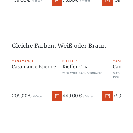
139,00 €
75,00 €
159,00 €
/ Meter
/ Meter
Gleiche Farben: Weiß oder Braun
CASAMANCE
KIEFFER
CAMENGO
Casamance Etienne
Kieffer Cria
Camengo
60 % Wolle, 40 % Baumwolle
60 % Polyeste
19 % Polyacryl
209,00 €
449,00 €
79,00 €
/ Meter
/ Meter
/