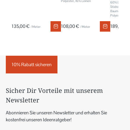
Polyester, 16% Leinen
60% Leinen, 
Stickerei: 45
Baumwolle, 7%
Polyester, 1%
135,00 €
108,00 €
189,00 €
/ Meter
/ Meter
10% Rabatt sicheren
Sicher Dir Vorteile mit unserem
Newsletter
Abonnieren Sie unseren Newsletter und erhalten Sie
kostenfrei unseren Ideenratgeber!