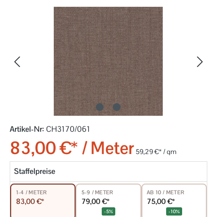
Bildergalerie überspringen
Artikel-Nr:
CH3170/061
83,00 €* / Meter
59,29 €* / qm
Staffelpreise
5-9 / METER
AB 10 / METER
1-4 / METER
79,00 €*
75,00 €*
83,00 €*
-5%
-10%