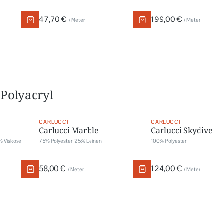
47,70 €
199,00 €
/ Meter
/ Meter
 Polyacryl
CARLUCCI
CARLUCCI
Carlucci Marble
Carlucci Skydive
% Viskose
75% Polyester, 25% Leinen
100% Polyester
58,00 €
124,00 €
/ Meter
/ Meter