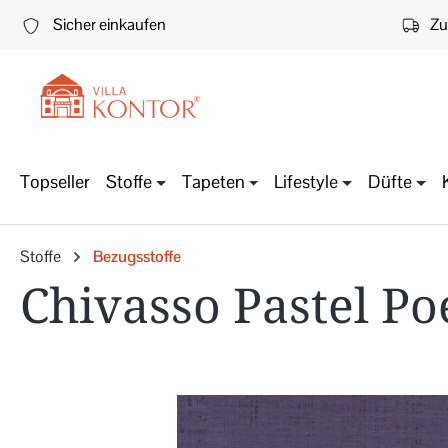
 Hauptinhalt springen
Zur Suche springen
Zur Hauptnavigation springen
Sicher einkaufen
Zu
Topseller
Stoffe
Tapeten
Lifestyle
Düfte
Stoffe
Bezugsstoffe
Chivasso Pastel Po
Bildergalerie überspringen