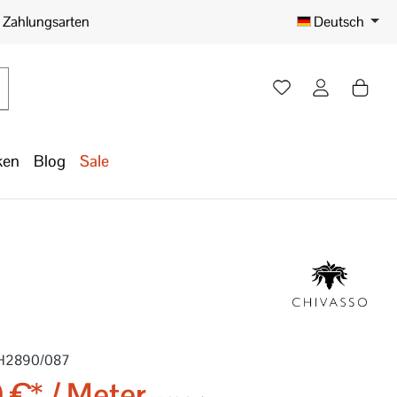
e Zahlungsarten
Deutsch
ken
Blog
Sale
H2890/087
 €* / Meter