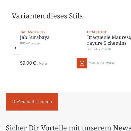
Varianten dieses Stils
JAB ANSTOETZ
BRAQUENIÉ
Jab Surabaya
Braquenie Mauresq
rayure 5 chemins
100%Polyester
‹
100 % Baumwolle
59,00 €
Preis auf Anfrage
/ Meter
10% Rabatt sicheren
Sicher Dir Vorteile mit unserem News