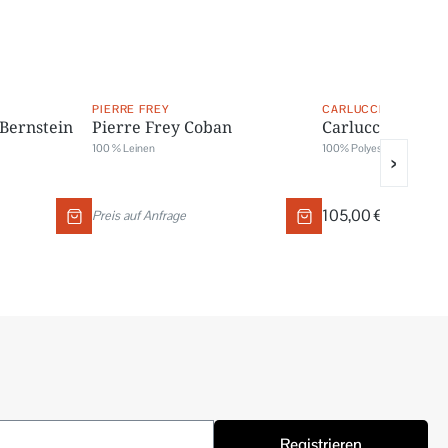
PIERRE FREY
CARLUCCI
Bernstein
Pierre Frey Coban
Carlucci Papage
100 % Leinen
100% Polyester
›
105,00 €
Preis auf Anfrage
/ Meter
Registrieren