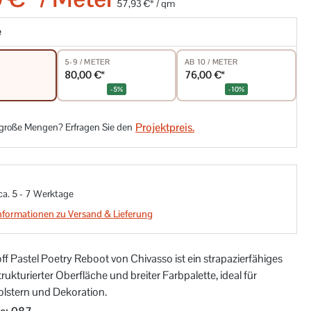
57,93 €* / qm
e
5-9 / METER
AB 10 / METER
80,00 €*
76,00 €*
-5%
-10%
Projektpreis.
 große Mengen? Erfragen Sie den
 ca. 5 - 7 Werktage
nformationen zu Versand & Lieferung
ff Pastel Poetry Reboot von Chivasso ist ein strapazierfähiges
trukturierter Oberfläche und breiter Farbpalette, ideal für
olstern und Dekoration.
auswählen