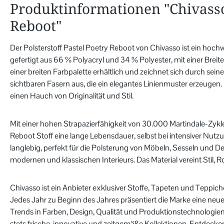
Produktinformationen "Chivasso
Reboot"
Der Polsterstoff Pastel Poetry Reboot von Chivasso ist ein hochwe
gefertigt aus 66 % Polyacryl und 34 % Polyester, mit einer Breite 
einer breiten Farbpalette erhältlich und zeichnet sich durch seine
sichtbaren Fasern aus, die ein elegantes Linienmuster erzeugen
einen Hauch von Originalität und Stil.
Mit einer hohen Strapazierfähigkeit von 30.000 Martindale-Zykle
Reboot Stoff eine lange Lebensdauer, selbst bei intensiver Nutzu
langlebig, perfekt für die Polsterung von Möbeln, Sesseln und 
modernen und klassischen Interieurs. Das Material vereint Stil, Ro
Chivasso ist ein Anbieter exklusiver Stoffe, Tapeten und Teppi
Jedes Jahr zu Beginn des Jahres präsentiert die Marke eine neue K
Trends in Farben, Design, Qualität und Produktionstechnologien
stets frische, innovative und zeitgemäße Kollektionen. Entdecken