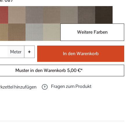
be
: 087
011
020
021
022
023
024
025
Weitere Farben
027
028
030
031
+
Meter
In den Warenkorb
Muster in den Warenkorb 5,00 €*
Fragen zum Produkt
kzettel hinzufügen