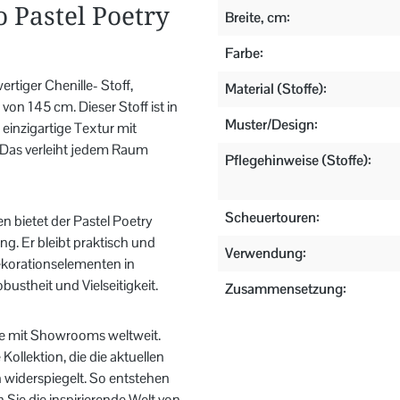
 Pastel Poetry
Breite, cm:
Farbe:
rtiger Chenille- Stoff,
Material (Stoffe):
von 145 cm. Dieser Stoff ist in
Muster/Design:
 einzigartige Textur mit
. Das verleiht jedem Raum
Pflegehinweise (Stoffe):
Scheuertouren:
n bietet der Pastel Poetry
ng. Er bleibt praktisch und
Verwendung:
Dekorationselementen in
bustheit und Vielseitigkeit.
Zusammensetzung:
che mit Showrooms weltweit.
ollektion, die die aktuellen
 widerspiegelt. So entstehen
 Sie die inspirierende Welt von