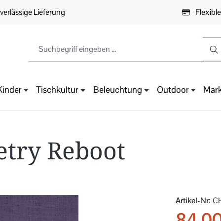
verlässige Lieferung
Flexibl
Kinder
Tischkultur
Beleuchtung
Outdoor
Mar
etry Reboot
Artikel-Nr:
C
84,00