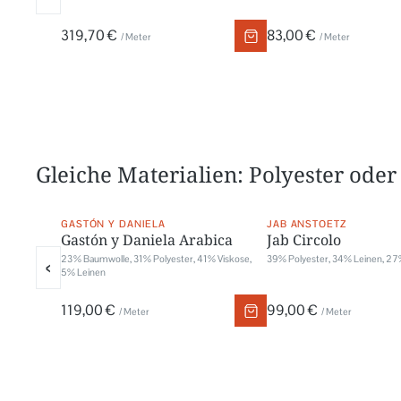
319,70 €
83,00 €
/ Meter
/ Meter
Gleiche Materialien: Polyester oder
GASTÓN Y DANIELA
JAB ANSTOETZ
Gastón y Daniela Arabica
Jab Circolo
23 % Baumwolle, 31 % Polyester, 41 % Viskose,
39% Polyester, 34% Leinen, 27
‹
5 % Leinen
119,00 €
99,00 €
/ Meter
/ Meter