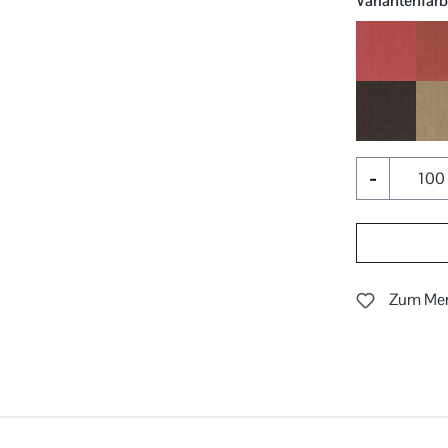
Variantenfar
010
026
-
Zum Mer