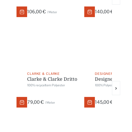
106,00 €
140,00 €
/ Meter
/ Meter
CLARKE & CLARKE
DESIGNERS GUILD
Clarke & Clarke Dritto
Designers Guil
100% recyceltem Polyester
100% Polyester FR
›
79,00 €
145,00 €
/ Meter
/ Meter