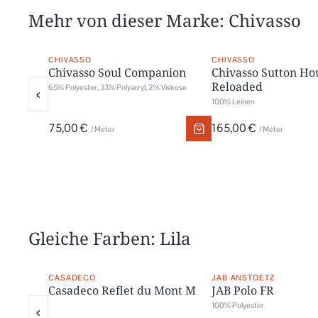
Mehr von dieser Marke: Chivasso
CHIVASSO
CHIVASSO
Chivasso Soul Companion
Chivasso Sutton Ho
Reloaded
65% Polyester, 33% Polyacryl, 2% Viskose
‹
100% Leinen
75,00 €
165,00 €
/ Meter
/ Meter
Gleiche Farben: Lila
CASADECO
JAB ANSTOETZ
Casadeco Reflet du Mont M
JAB Polo FR
100% Polyester
‹