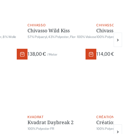
CHIVASSO
CHIVASSO
Chivasso Wild Kiss
Chivasso White 
r, 8 % Wolle
57% Polyacryl, 43% Polyester, Flor: 100% Viskose
100% Polyester
›
138,00 €
114,00 €
/ Meter
/ Meter
KVADRAT
CRÉATION BAUMANN
Kvadrat Daybreak 2
Création Bauma
100% Polyester FR
100% Polyester flammh
›