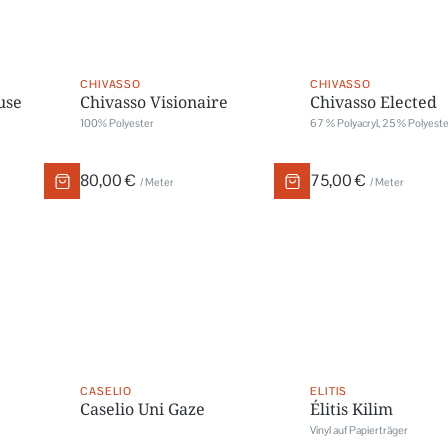
CHIVASSO
CHIVASSO
use
Chivasso Visionaire
Chivasso Elected
100% Polyester
67 % Polyacryl, 25 % Polyeste
80,00 €
75,00 €
/ Meter
/ Meter
CASELIO
ELITIS
Caselio Uni Gaze
Élitis Kilim
Vinyl auf Papierträger