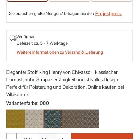
Projektpreis.
Sie brauchen große Mengen? Erfragen Sie den
Verfügbar
Lieferzeit ca. 5 - 7 Werktage
Weitere Informationen zu Versand & Lieferung
Eleganter Stoff King Henry von Chivasso – klassischer
Damast, hohe Strapazierfähigkeit und stilvolles Design.
Perfekt für Polsterung und Dekoration. Online kaufen bei
Villakontor.
auswählen
Variantenfarbe
: 080
030
070
080
091
092