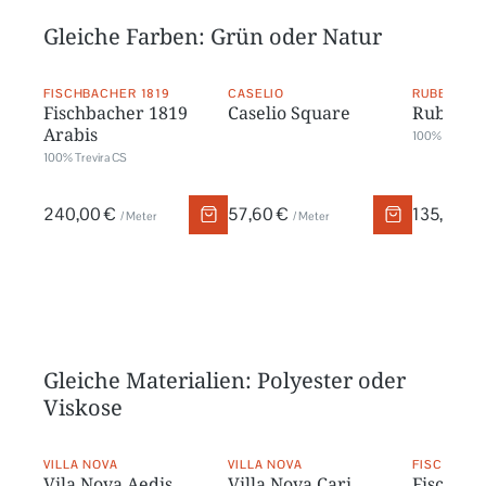
Gleiche Farben: Grün oder Natur
FISCHBACHER 1819
CASELIO
RUBELLI
Fischbacher 1819
Caselio Square
Rubelli
Arabis
100% Baumwol
100% Trevira CS
240,00 €
57,60 €
135,00 €
/ Meter
/ Meter
Gleiche Materialien: Polyester oder
Viskose
VILLA NOVA
VILLA NOVA
FISCHBACH
Vila Nova Aedis
Villa Nova Cari
Fischbac