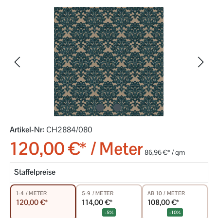
Bildergalerie überspringen
Artikel-Nr:
CH2884/080
120,00 €* / Meter
86,96 €* / qm
Staffelpreise
5-9 / METER
AB 10 / METER
1-4 / METER
114,00 €*
108,00 €*
120,00 €*
-5%
-10%