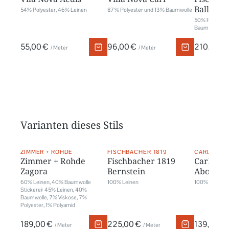
Balloon
54% Polyester, 46% Leinen
87 % Polyester und 13 % Baumwolle
50% Polyester
Baumwolle
55,00 €
96,00 €
210,00 €
/ Meter
/ Meter
Varianten dieses Stils
ZIMMER + ROHDE
FISCHBACHER 1819
CARLUCCI
Zimmer + Rohde
Fischbacher 1819
Carlucci
Zagora
Bernstein
About
60% Leinen, 40% Baumwolle
100% Leinen
100% Polyacry
Stickerei: 45% Leinen, 40%
Baumwolle, 7% Viskose, 7%
Polyester, 1% Polyamid
189,00 €
225,00 €
139,00 €
/ Meter
/ Meter