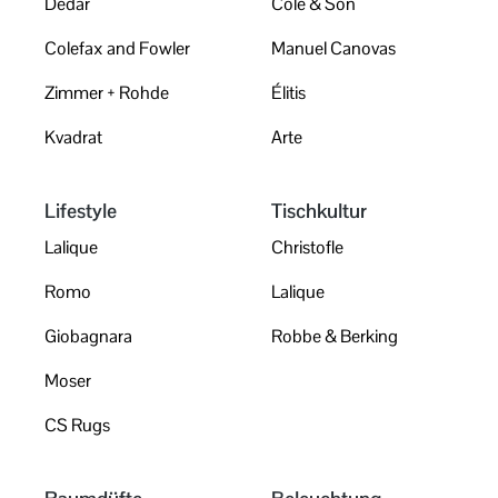
Dedar
Cole & Son
Colefax and Fowler
Manuel Canovas
Zimmer + Rohde
Élitis
Kvadrat
Arte
Lifestyle
Tischkultur
Lalique
Christofle
Romo
Lalique
Giobagnara
Robbe & Berking
Moser
CS Rugs