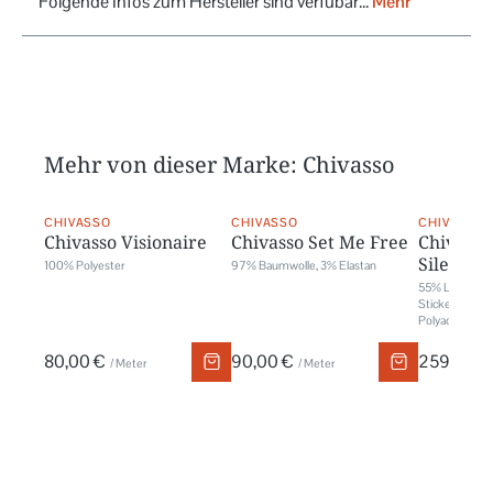
Folgende Infos zum Hersteller sind verfübar...
Mehr
Mehr von dieser Marke: Chivasso
CHIVASSO
CHIVASSO
CHIVASSO
Chivasso Visionaire
Chivasso Set Me Free
Chivasso 
Silence
100% Polyester
97% Baumwolle, 3% Elastan
55% Leinen, 
Stickerei: 71
Polyacryl
80,00 €
90,00 €
259,00 €
/ Meter
/ Meter