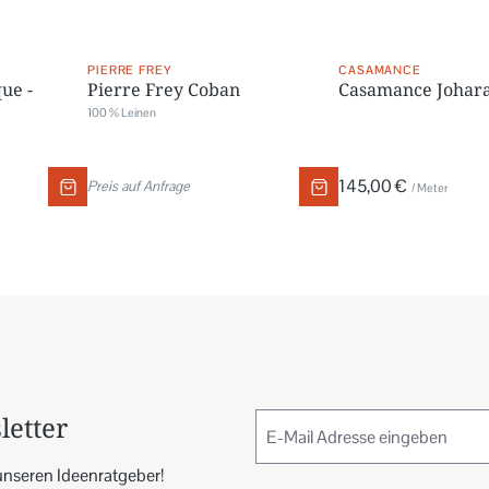
PIERRE FREY
CASAMANCE
ue -
Pierre Frey Coban
Casamance Johar
100 % Leinen
145,00 €
Preis auf Anfrage
/ Meter
letter
unseren Ideenratgeber!