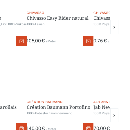
CHIVASSO
CHIVASSO
s
Chivasso Easy Rider natural
Chivasso Gigolo
, Flor: 100% Viskose
100% Leinen
100% Polyester
›
105,00 €
0,76 €
/ Meter
/ Meter
CRÉATION BAUMANN
JAB ANSTOETZ
arollais
Création Baumann Portofino
Jab New Dawn
100% Polyester flammhemmend
100% Polyester
›
140,00 €
70,00 €
/ Meter
/ Meter