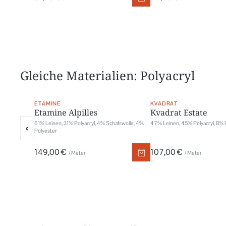
Gleiche Materialien: Polyacryl
ETAMINE
KVADRAT
Etamine Alpilles
Kvadrat Estate
61% Leinen, 31% Polyacryl, 4% Schafswolle, 4%
47% Leinen, 45% Polyacryl, 8% 
‹
Polyester
149,00 €
107,00 €
/ Meter
/ Meter