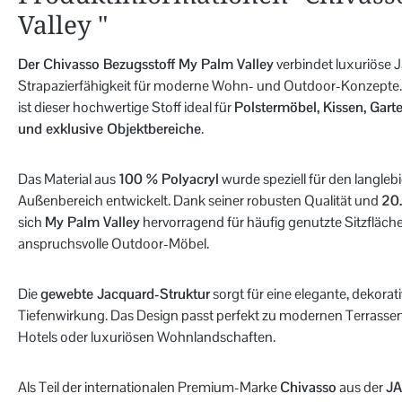
Valley "
Der Chivasso Bezugsstoff My Palm Valley
verbindet luxuriöse 
Strapazierfähigkeit für moderne Wohn- und Outdoor-Konzepte. 
ist dieser hochwertige Stoff ideal für
Polstermöbel, Kissen, Gar
und exklusive Objektbereiche
.
Das Material aus
100 % Polyacryl
wurde speziell für den langleb
Außenbereich entwickelt. Dank seiner robusten Qualität und
20
sich
My Palm Valley
hervorragend für häufig genutzte Sitzfläche
anspruchsvolle Outdoor-Möbel.
Die
gewebte Jacquard-Struktur
sorgt für eine elegante, dekorati
Tiefenwirkung. Das Design passt perfekt zu modernen Terrassen
Hotels oder luxuriösen Wohnlandschaften.
Als Teil der internationalen Premium-Marke
Chivasso
aus der
JA