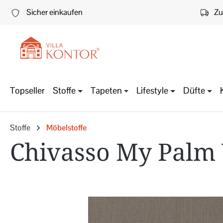
 Hauptinhalt springen
Zur Suche springen
Zur Hauptnavigation springen
Sicher einkaufen
Zu
Topseller
Stoffe
Tapeten
Lifestyle
Düfte
Stoffe
Möbelstoffe
Chivasso My Palm 
Bildergalerie überspringen