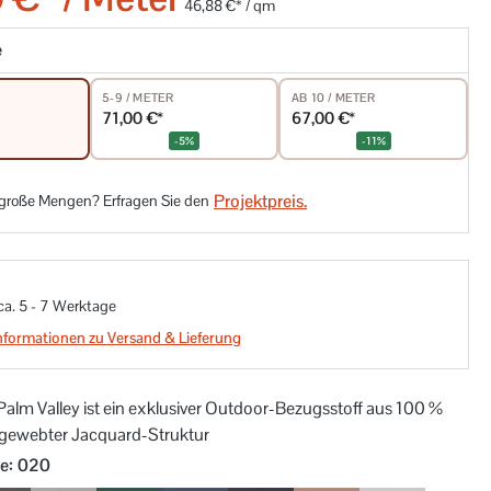
46,88 €* / qm
e
5-9 / METER
AB 10 / METER
71,00 €*
67,00 €*
-5%
-11%
Projektpreis.
 große Mengen? Erfragen Sie den
 ca. 5 - 7 Werktage
nformationen zu Versand & Lieferung
alm Valley ist ein exklusiver Outdoor-Bezugsstoff aus 100 %
 gewebter Jacquard-Struktur
auswählen
be
: 020