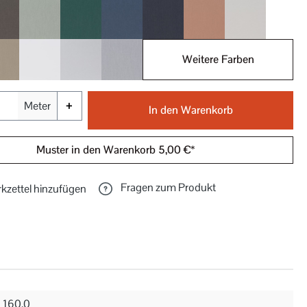
021
030
031
050
051
060
070
Weitere Farben
072
090
091
092
+
Meter
In den Warenkorb
Muster in den Warenkorb 5,00 €*
Fragen zum Produkt
kzettel hinzufügen
160.0