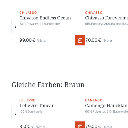
CHIVASSO
CHIVASSO
Chivasso Endless Ocean
Chivasso Foreverm
53 % Polyacryl, 47 % Polyester
51% Polyacryl, 26% Baumwolle,
‹
99,00 €
70,00 €
/ Meter
/ Meter
Gleiche Farben: Braun
LELIÈVRE
CAMENGO
Lelievre Toucan
Camengo Haucklan
‹
100% Baumwolle
60 % Polyester, 21 % Baumwolle,
81,00 €
79,00 €
/ Meter
/ Meter