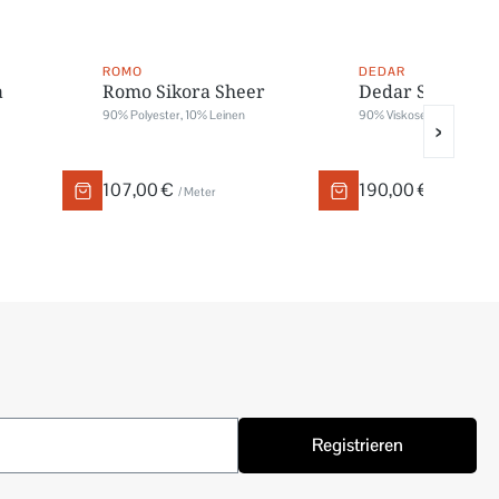
ROMO
DEDAR
a
Romo Sikora Sheer
Dedar Soft Woo
90% Polyester, 10% Leinen
90% Viskose, 10% Baumwo
›
107,00 €
190,00 €
/ Meter
/ Meter
Registrieren