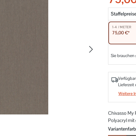
Staffelpreis
1-4 / METER
75,00 €*
Sie brauchen
Verfügbar
Lieferzeit
Weitere I
Chivasso My P
Polyacryl mit
Variantenfar