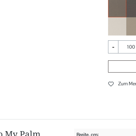
020
071
-
Zum Mer
so My Palm
Breite, cm: