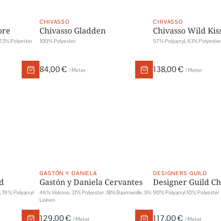
CHIVASSO
CHIVASSO
ore
Chivasso Gladden
Chivasso Wild Kis
 23% Polyester
100% Polyester
57% Polyacryl, 43% Polyester
84,00 €
138,00 €
/ Meter
/ Meter
GASTÓN Y DANIELA
DESIGNERS GUILD
d
Gastón y Daniela Cervantes
Designer Guild Ch
 19 % Polyacryl
46% Viskose, 31% Polyester ,18% Baumwolle, 5%
90% Polyacryl 10% Polyester
Leinen
129,00 €
117,00 €
/ Meter
/ Meter