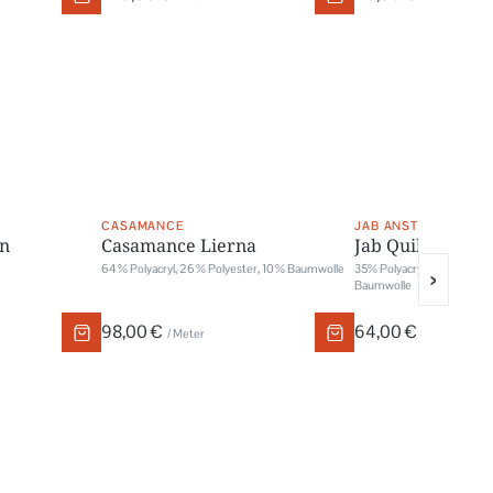
CASAMANCE
JAB ANSTOETZ
un
Casamance Lierna
Jab Quiberon
64 % Polyacryl, 26 % Polyester, 10 % Baumwolle
35% Polyacryl, 30% Polyes
›
Baumwolle
98,00 €
64,00 €
/ Meter
/ Meter