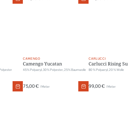
CAMENGO
CARLUCCI
Camengo Yucatan
Carlucci Rising S
Polyester
45 % Polyacryl, 30 % Polyester, 25 % Baumwolle
80 % Polyacryl, 20 % Wolle
75,00 €
99,00 €
/ Meter
/ Meter