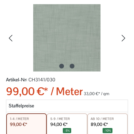
Bildergalerie überspringen
Artikel-Nr:
CH3141/030
99,00 €* / Meter
33,00 €* / qm
Staffelpreise
5-9 / METER
AB 10 / METER
1-4 / METER
94,00 €*
89,00 €*
99,00 €*
-5%
-10%