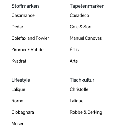
Stoffmarken
Tapetenmarken
Casamance
Casadeco
Dedar
Cole & Son
Colefax and Fowler
Manuel Canovas
Zimmer + Rohde
Élitis
Kvadrat
Arte
Lifestyle
Tischkultur
Lalique
Christofle
Romo
Lalique
Giobagnara
Robbe & Berking
Moser