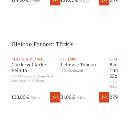
114,00 €
139,00 €
0,76 €
/ Meter
/ Meter
/ M
Gleiche Farben: Türkis
CLARKE & CLARKE
LELIÈVRE
BLACK EDI
Clarke & Clarke
Lelievre Toucan
Black Ed
Velluto
Timor C
100% Baumwolle
55x55cm
100% Polyester Stickerei: 56%
Baumwolle, 44% Viskose
32% Baumwoll
Viskose, 18% P
108,00 €
81,00 €
279,00 €
/ Meter
/ Meter