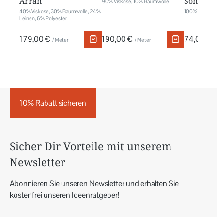
Arran
Sonnen-
90% Viskose, 10% Baumwolle
40% Viskose, 30% Baumwolle, 24%
100% Polypro
Leinen, 6% Polyester
179,00 €
190,00 €
74,00 €
/ Meter
/ Meter
/
10% Rabatt sicheren
Sicher Dir Vorteile mit unserem
Newsletter
Abonnieren Sie unseren Newsletter und erhalten Sie
kostenfrei unseren Ideenratgeber!