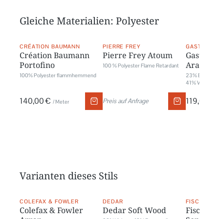
Gleiche Materialien: Polyester
CRÉATION BAUMANN
PIERRE FREY
GASTÓN Y 
Création Baumann
Pierre Frey Atoum
Gastón y
Portofino
Arabica
100 % Polyester Flame Retardant
100% Polyester flammhemmend
23 % Baumwolle
41 % Viskose, 
140,00 €
119,00 €
Preis auf Anfrage
/ Meter
Varianten dieses Stils
COLEFAX & FOWLER
DEDAR
FISCHBACH
Colefax & Fowler
Dedar Soft Wood
Fischbac