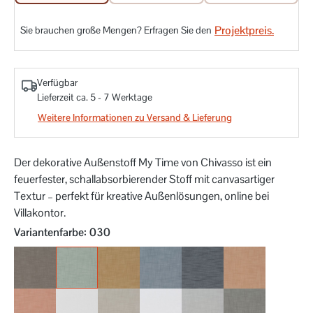
Projektpreis.
Sie brauchen große Mengen? Erfragen Sie den
Verfügbar
Lieferzeit ca. 5 - 7 Werktage
Weitere Informationen zu Versand & Lieferung
Der dekorative Außenstoff My Time von Chivasso ist ein
feuerfester, schallabsorbierender Stoff mit canvasartiger
Textur – perfekt für kreative Außenlösungen, online bei
Villakontor.
auswählen
Variantenfarbe
: 030
020
030
040
050
051
060