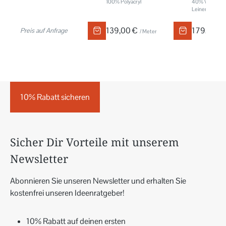
100% Polyacryl
40% Viskose,
Leinen, 6% Po
139,00 €
179,00 €
Preis auf Anfrage
/ Meter
10% Rabatt sicheren
Sicher Dir Vorteile mit unserem
Newsletter
Abonnieren Sie unseren Newsletter und erhalten Sie
kostenfrei unseren Ideenratgeber!
10% Rabatt auf deinen ersten