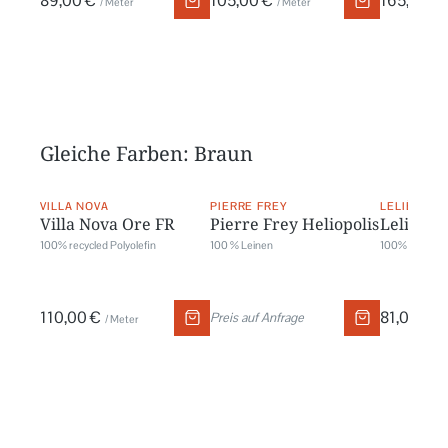
89,00 €
105,00 €
165,00 €
/ Meter
/ Meter
Gleiche Farben: Braun
VILLA NOVA
PIERRE FREY
LELIÈVRE
Villa Nova Ore FR
Pierre Frey Heliopolis
Lelievre
100% recycled Polyolefin
100 % Leinen
100% Baumwo
110,00 €
81,00 €
Preis auf Anfrage
/ Meter
/ 