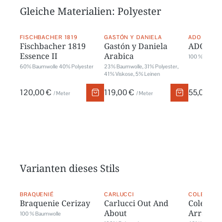
Gleiche Materialien: Polyester
FISCHBACHER 1819
GASTÓN Y DANIELA
ADO
Fischbacher 1819
Gastón y Daniela
ADO Pur
Essence II
Arabica
100 % Polyest
60% Baumwolle 40% Polyester
23 % Baumwolle, 31 % Polyester,
41 % Viskose, 5 % Leinen
120,00 €
119,00 €
55,00 €
/ Meter
/ Meter
/
Varianten dieses Stils
BRAQUENIÉ
CARLUCCI
COLEFAX 
Braquenie Cerizay
Carlucci Out And
Colefax 
About
Arran
100 % Baumwolle