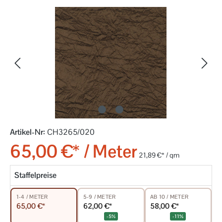
Bildergalerie überspringen
Artikel-Nr:
CH3265/020
65,00 €* / Meter
21,89 €* / qm
Staffelpreise
5-9 / METER
AB 10 / METER
1-4 / METER
62,00 €*
58,00 €*
65,00 €*
-5%
-11%