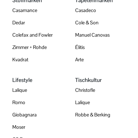
Stoffmarken
Tapetenmarken
Casamance
Casadeco
Dedar
Cole & Son
Colefax and Fowler
Manuel Canovas
Zimmer + Rohde
Élitis
Kvadrat
Arte
Lifestyle
Tischkultur
Lalique
Christofle
Romo
Lalique
Giobagnara
Robbe & Berking
Moser