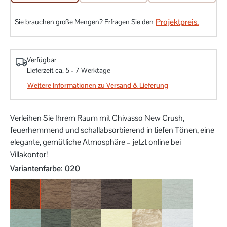
Projektpreis.
Sie brauchen große Mengen? Erfragen Sie den
Verfügbar
Lieferzeit ca. 5 - 7 Werktage
Weitere Informationen zu Versand & Lieferung
Verleihen Sie Ihrem Raum mit Chivasso New Crush,
feuerhemmend und schallabsorbierend in tiefen Tönen, eine
elegante, gemütliche Atmosphäre – jetzt online bei
Villakontor!
auswählen
Variantenfarbe
: 020
020
021
022
023
030
031