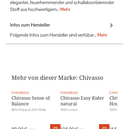
eleganter, feuerhemmender und schallabsorbierender
Stoff aus hochwertigem…
Mehr
Infos zum Hersteller
Folgende Infos zum Hersteller sind verfübar...
Mehr
Mehr von dieser Marke: Chivasso
CHIVASSO
CHIVASSO
CHIVASSO
Chivasso Sense of
Chivasso Easy Rider
Chivasso
Balance
natural
House R
80% Polyacryl, 20% Wolle
100% Leinen
100% Leinen