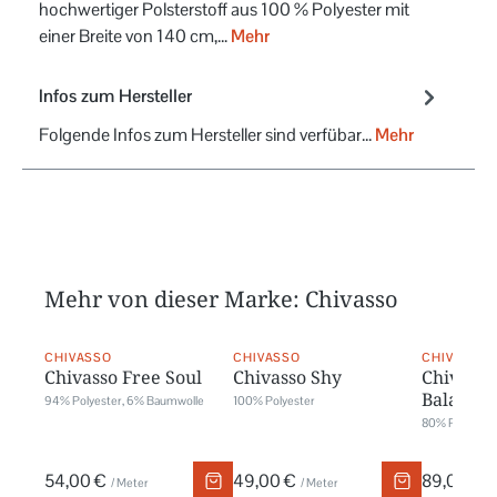
hochwertiger Polsterstoff aus 100 % Polyester mit
einer Breite von 140 cm,…
Mehr
Infos zum Hersteller
Folgende Infos zum Hersteller sind verfübar...
Mehr
Mehr von dieser Marke: Chivasso
CHIVASSO
CHIVASSO
CHIVASSO
Chivasso Free Soul
Chivasso Shy
Chivasso
Balance
94% Polyester, 6% Baumwolle
100% Polyester
80% Polyacryl
54,00 €
49,00 €
89,00 €
/ Meter
/ Meter
/