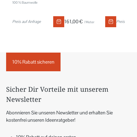
100 % Baumwolle
161,00 €
Preis auf Anfrage
Preis auf An
/ Meter
10% Rabatt sicheren
Sicher Dir Vorteile mit unserem
Newsletter
Abonnieren Sie unseren Newsletter und erhalten Sie
kostenfrei unseren Ideenratgeber!