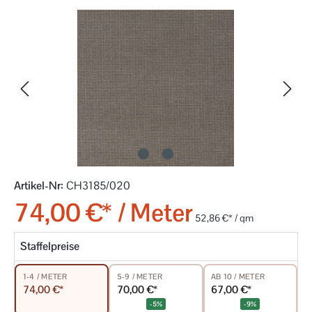
Bildergalerie überspringen
Artikel-Nr:
CH3185/020
74,00 €* / Meter
52,86 €* / qm
Staffelpreise
5-9 / METER
AB 10 / METER
1-4 / METER
70,00 €*
67,00 €*
74,00 €*
-5%
-9%