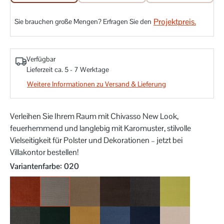
Projektpreis.
Sie brauchen große Mengen? Erfragen Sie den
Verfügbar
Lieferzeit ca. 5 - 7 Werktage
Weitere Informationen zu Versand & Lieferung
Verleihen Sie Ihrem Raum mit Chivasso New Look,
feuerhemmend und langlebig mit Karomuster, stilvolle
Vielseitigkeit für Polster und Dekorationen – jetzt bei
Villakontor bestellen!
auswählen
Variantenfarbe
: 020
010
020
021
022
023
030