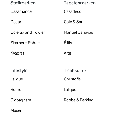
Stoffmarken
Tapetenmarken
Casamance
Casadeco
Dedar
Cole & Son
Colefax and Fowler
Manuel Canovas
Zimmer + Rohde
Élitis
Kvadrat
Arte
Lifestyle
Tischkultur
Lalique
Christofle
Romo
Lalique
Giobagnara
Robbe & Berking
Moser