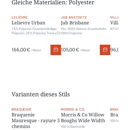
Gleiche Materialien: Polyester
LELIÈVRE
JAB ANSTOETZ
VILLA NOV
Lelievre Urban
Jab Brisbane
Villa No
74% Polyester Feuerbeständiger
Flor: 100% Viskose, Grundschicht:
87 % Polyeste
Polyester, 26% Polyester Trevira CS
100% Polyester
166,00 €
105,00 €
96,00 €
/ Meter
/ Meter
/
Varianten dieses Stils
BRAQUENIÉ
MORRIS & CO.
BRAQUENI
Braquenie
Morris & Co Willow
Braqueni
Mauresque - rayure 5
Boughs Wide Width
100 % Baumwo
chemins
100 % Baumwolle