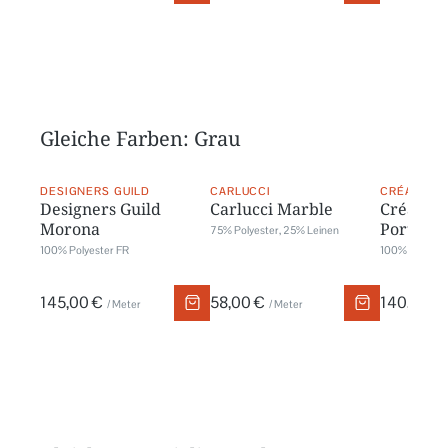
Gleiche Farben: Grau
DESIGNERS GUILD
CARLUCCI
CRÉATION
Designers Guild
Carlucci Marble
Créatio
Morona
Portofin
75% Polyester, 25% Leinen
100% Polyester FR
100% Polyes
145,00 €
58,00 €
140,00 €
/ Meter
/ Meter