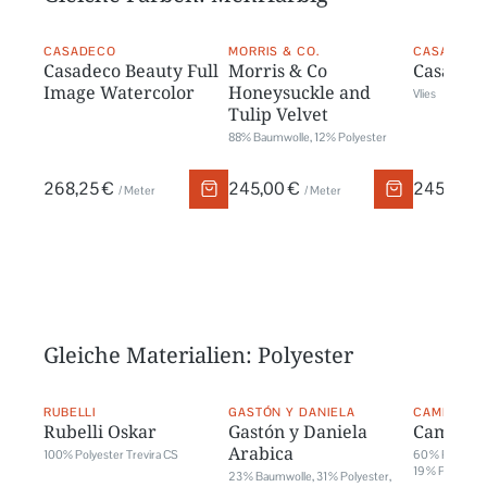
CASADECO
MORRIS & CO.
CASAMANC
Casadeco Beauty Full
Morris & Co
Casaman
Image Watercolor
Honeysuckle and
Vlies
Tulip Velvet
88% Baumwolle, 12% Polyester
268,25 €
245,00 €
245,82 €
/ Meter
/ Meter
Gleiche Materialien: Polyester
RUBELLI
GASTÓN Y DANIELA
CAMENGO
Rubelli Oskar
Gastón y Daniela
Camengo
Arabica
100% Polyester Trevira CS
60 % Polyeste
19 % Polyacryl
23 % Baumwolle, 31 % Polyester,