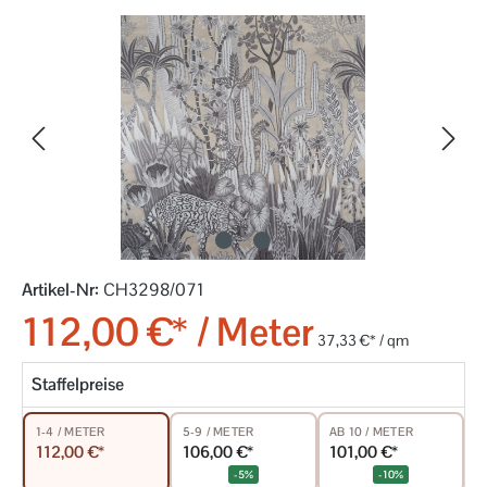
Bildergalerie überspringen
Artikel-Nr:
CH3298/071
112,00 €* / Meter
37,33 €* / qm
Staffelpreise
5-9 / METER
AB 10 / METER
1-4 / METER
106,00 €*
101,00 €*
112,00 €*
-5%
-10%