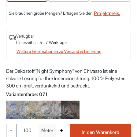
Projektpreis.
Sie brauchen große Mengen? Erfragen Sie den
Verfügbar
Lieferzeit ca. 5 - 7 Werktage
Weitere Informationen zu Versand & Lieferung
Der Dekostoff "Night Symphony“ von Chivasso ist eine
stilvolle Lösung für Ihre Inneneinrichtung. 100 % Polyester,
300 cm breit, verdunkelnd und bedruckt.
auswählen
Variantenfarbe
: 071
050
070
071
099
-
+
Meter
In den Warenkorb