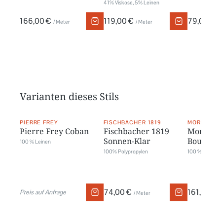
41 % Viskose, 5 % Leinen
166,00 €
119,00 €
79,00 €
/ Meter
/ Meter
/
Varianten dieses Stils
PIERRE FREY
FISCHBACHER 1819
MORRIS & 
Pierre Frey Coban
Fischbacher 1819
Morris &
Sonnen-Klar
Boughs 
100 % Leinen
100% Polypropylen
100 % Baumwo
74,00 €
161,00 €
Preis auf Anfrage
/ Meter