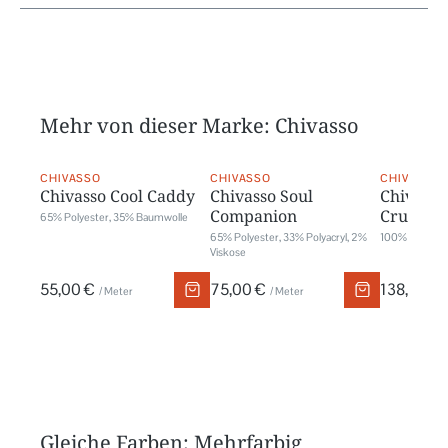
Mehr von dieser Marke: Chivasso
CHIVASSO
CHIVASSO
CHIVASSO
Chivasso Cool Caddy
Chivasso Soul
Chivasso
Companion
Crush
65% Polyester, 35% Baumwolle
65% Polyester, 33% Polyacryl, 2%
100% Polyest
Viskose
55,00 €
75,00 €
138,00 €
/ Meter
/ Meter
Gleiche Farben: Mehrfarbig