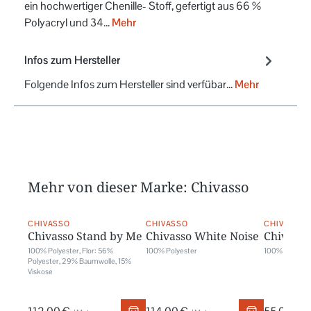
ein hochwertiger Chenille- Stoff, gefertigt aus 66 %
Polyacryl und 34…
Mehr
Infos zum Hersteller
Folgende Infos zum Hersteller sind verfübar...
Mehr
Mehr von dieser Marke: Chivasso
CHIVASSO
CHIVASSO
CHIVASSO
Chivasso Stand by Me
Chivasso White Noise
Chivass
100% Polyester, Flor: 56%
100% Polyester
100% Polyest
Polyester, 29% Baumwolle, 15%
Viskose