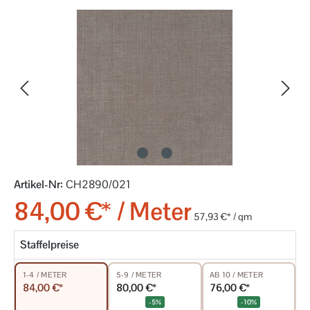
Bildergalerie überspringen
Artikel-Nr:
CH2890/021
84,00 €* / Meter
57,93 €* / qm
Staffelpreise
5-9 / METER
AB 10 / METER
1-4 / METER
80,00 €*
76,00 €*
84,00 €*
-5%
-10%