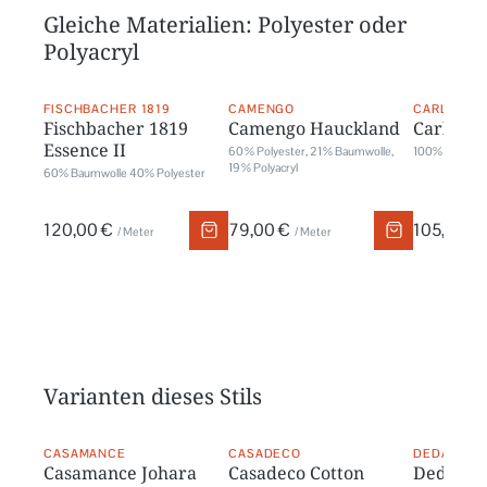
Gleiche Materialien: Polyester oder
Polyacryl
FISCHBACHER 1819
CAMENGO
CARLUCCI
Fischbacher 1819
Camengo Hauckland
Carlucci
Essence II
60 % Polyester, 21 % Baumwolle,
100% Polyest
19 % Polyacryl
60% Baumwolle 40% Polyester
120,00 €
79,00 €
105,00 €
/ Meter
/ Meter
Varianten dieses Stils
CASAMANCE
CASADECO
DEDAR
Casamance Johara
Casadeco Cotton
Dedar S