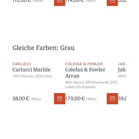
112,00 €
114,00 €
55,00 €
/ Meter
/ Meter
/
Gleiche Farben: Grau
CARLUCCI
COLEFAX & FOWLER
JAB ANSTO
Carlucci Marble
Colefax & Fowler
Jab Sura
Arran
75% Polyester, 25% Leinen
100%Polyeste
40% Viskose, 30% Baumwolle, 24%
Leinen, 6% Polyester
58,00 €
179,00 €
59,00 €
/ Meter
/ Meter
/