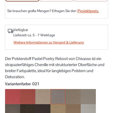
Projektpreis.
Sie brauchen große Mengen? Erfragen Sie den
Verfügbar
Lieferzeit ca. 5 - 7 Werktage
Weitere Informationen zu Versand & Lieferung
Der Polsterstoff Pastel Poetry Reboot von Chivasso ist ein
strapazierfähiges Chenille mit strukturierter Oberfläche und
breiter Farbpalette, ideal für langlebiges Polstern und
Dekoration.
auswählen
Variantenfarbe
: 021
010
011
020
021
022
023