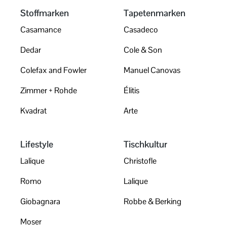
Stoffmarken
Tapetenmarken
Casamance
Casadeco
Dedar
Cole & Son
Colefax and Fowler
Manuel Canovas
Zimmer + Rohde
Élitis
Kvadrat
Arte
Lifestyle
Tischkultur
Lalique
Christofle
Romo
Lalique
Giobagnara
Robbe & Berking
Moser