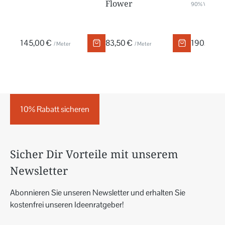
Flower
90% Viskose,
145,00 €
83,50 €
190,00 €
/ Meter
/ Meter
10% Rabatt sicheren
Sicher Dir Vorteile mit unserem
Newsletter
Abonnieren Sie unseren Newsletter und erhalten Sie
kostenfrei unseren Ideenratgeber!