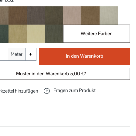
be
: 052
020
021
022
023
024
025
030
Weitere Farben
032
033
034
035
+
Meter
In den Warenkorb
Muster in den Warenkorb 5,00 €*
Fragen zum Produkt
kzettel hinzufügen