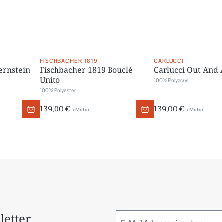
FISCHBACHER 1819
CARLUCCI
ernstein
Fischbacher 1819 Bouclé
Carlucci Out And
Unito
100% Polyacryl
100% Polyester
139,00 €
139,00 €
/ Meter
/ Meter
letter