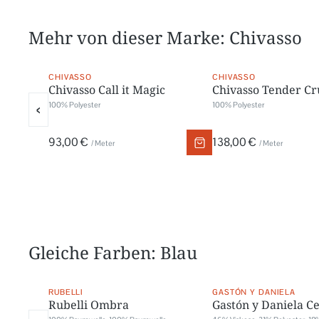
Mehr von dieser Marke: Chivasso
CHIVASSO
CHIVASSO
Chivasso Call it Magic
Chivasso Tender Cr
‹
100% Polyester
100% Polyester
93,00 €
138,00 €
/ Meter
/ Meter
Gleiche Farben: Blau
RUBELLI
GASTÓN Y DANIELA
Rubelli Ombra
Gastón y Daniela C