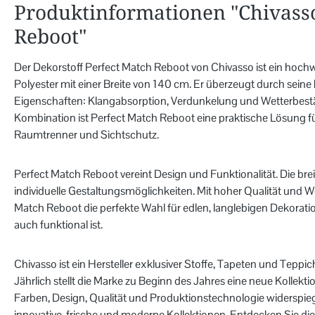
Produktinformationen "Chivass
Reboot"
Der Dekorstoff Perfect Match Reboot von Chivasso ist ein hochw
Polyester mit einer Breite von 140 cm. Er überzeugt durch sein
Eigenschaften: Klangabsorption, Verdunkelung und Wetterbestä
Kombination ist Perfect Match Reboot eine praktische Lösung f
Raumtrenner und Sichtschutz.
Perfect Match Reboot vereint Design und Funktionalität. Die bre
individuelle Gestaltungsmöglichkeiten. Mit hoher Qualität und We
Match Reboot die perfekte Wahl für edlen, langlebigen Dekorations
auch funktional ist.
Chivasso ist ein Hersteller exklusiver Stoffe, Tapeten und Tepp
Jährlich stellt die Marke zu Beginn des Jahres eine neue Kollektio
Farben, Design, Qualität und Produktionstechnologie widerspiegel
innovative, frische und moderne Kollektionen. Entdecken Sie die