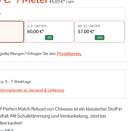
45,00 €* / qm
e
5-9 / METER
AB 10 / METER
60,00 €*
57,00 €*
-5%
-10%
Projektpreis.
 große Mengen? Erfragen Sie den
 ca. 5 - 7 Werktage
nformationen zu Versand & Lieferung
f Perfect Match Reboot von Chivasso ist ein klassischer Stoff in
elfalt. Mit Schalldämmung und Verdunkelung. Jetzt bei
line kaufen!
auswählen