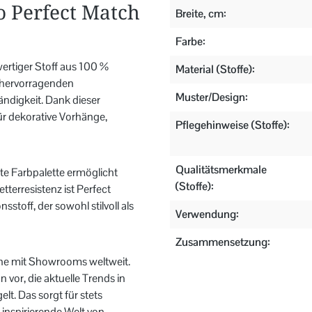
o Perfect Match
Breite, cm:
Farbe:
ertiger Stoff aus 100 %
Material (Stoffe):
e hervorragenden
Muster/Design:
ndigkeit. Dank dieser
ür dekorative Vorhänge,
Pflegehinweise (Stoffe):
Qualitätsmerkmale
ite Farbpalette ermöglicht
(Stoffe):
tterresistenz ist Perfect
stoff, der sowohl stilvoll als
Verwendung:
Zusammensetzung:
iche mit Showrooms weltweit.
n vor, die aktuelle Trends in
t. Das sorgt für stets
 inspirierende Welt von