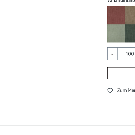
Variantenfar
010
031
-
Zum Mer