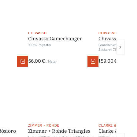
CHIVASSO
CHIVASSO
Chivasso Gamechanger
Chivasso Bohem
100 % Polyester
Grundschicht: 60% Leinen
›
Stickerei: 70% Viskose, 3
56,00 €
159,00 €
/ Meter
/ Meter
ZIMMER + ROHDE
CLARKE & CLARKE
Bósforo
Zimmer + Rohde Triangles
Clarke & Clarke