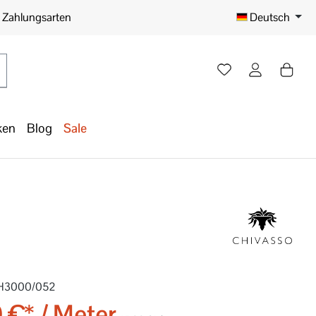
e Zahlungsarten
Deutsch
ken
Blog
Sale
H3000/052
 €* / Meter